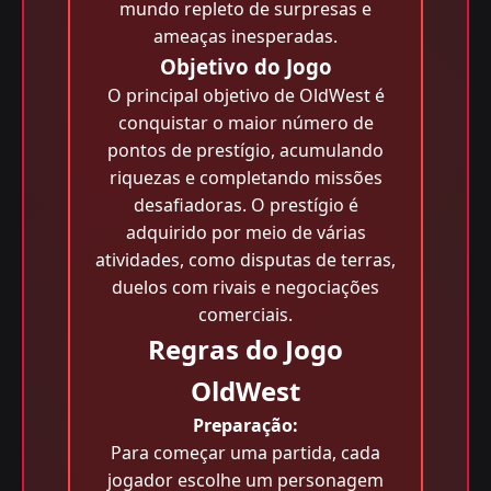
mundo repleto de surpresas e
ameaças inesperadas.
Objetivo do Jogo
O principal objetivo de OldWest é
conquistar o maior número de
pontos de prestígio, acumulando
riquezas e completando missões
desafiadoras. O prestígio é
adquirido por meio de várias
atividades, como disputas de terras,
duelos com rivais e negociações
comerciais.
Regras do Jogo
OldWest
Preparação:
Para começar uma partida, cada
jogador escolhe um personagem