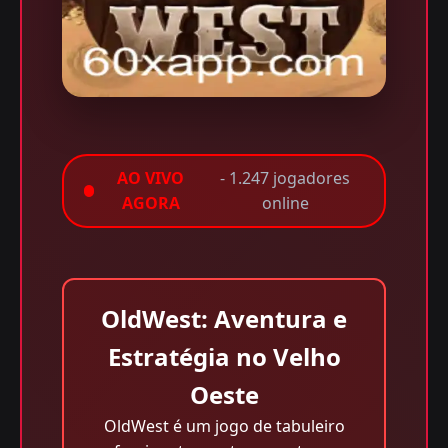
AO VIVO
- 1.247 jogadores
AGORA
online
OldWest: Aventura e
Estratégia no Velho
Oeste
OldWest é um jogo de tabuleiro