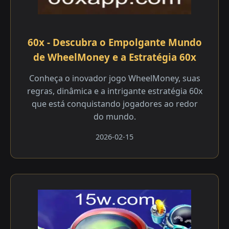
60x - Descubra o Empolgante Mundo
de WheelMoney e a Estratégia 60x
Conheça o inovador jogo WheelMoney, suas
regras, dinâmica e a intrigante estratégia 60x
que está conquistando jogadores ao redor
do mundo.
2026-02-15