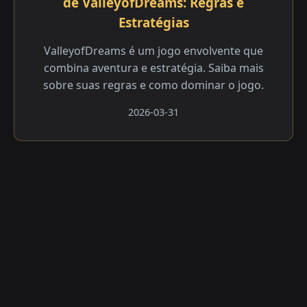
de ValleyofDreams: Regras e
Estratégias
ValleyofDreams é um jogo envolvente que
combina aventura e estratégia. Saiba mais
sobre suas regras e como dominar o jogo.
2026-03-31