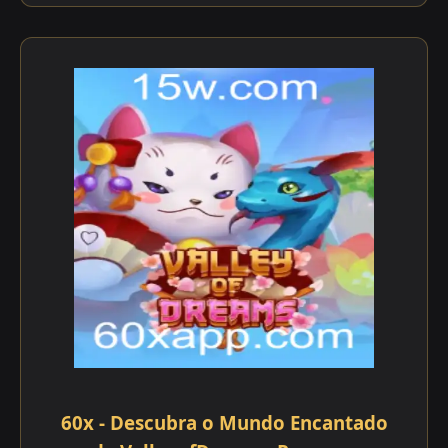
60x - Descubra o Mundo Encantado