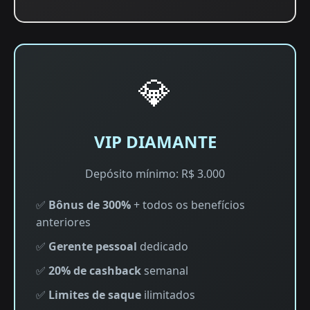
💎
VIP DIAMANTE
Depósito mínimo: R$ 3.000
✅
Bônus de 300%
+ todos os benefícios
anteriores
✅
Gerente pessoal
dedicado
✅
20% de cashback
semanal
✅
Limites de saque
ilimitados