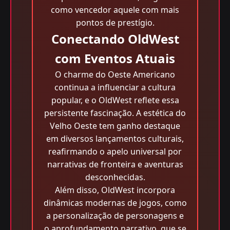
como vencedor aquele com mais
pontos de prestígio.
Conectando OldWest
com Eventos Atuais
O charme do Oeste Americano
continua a influenciar a cultura
popular, e o OldWest reflete essa
persistente fascinação. A estética do
Velho Oeste tem ganho destaque
em diversos lançamentos culturais,
reafirmando o apelo universal por
narrativas de fronteira e aventuras
desconhecidas.
Além disso, OldWest incorpora
dinâmicas modernas de jogos, como
a personalização de personagens e
o aprofundamento narrativo, que se