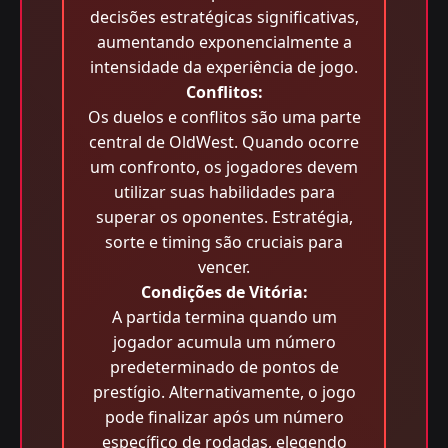
decisões estratégicas significativas,
aumentando exponencialmente a
intensidade da experiência de jogo.
Conflitos:
Os duelos e conflitos são uma parte
central de OldWest. Quando ocorre
um confronto, os jogadores devem
utilizar suas habilidades para
superar os oponentes. Estratégia,
sorte e timing são cruciais para
vencer.
Condições de Vitória:
A partida termina quando um
jogador acumula um número
predeterminado de pontos de
prestígio. Alternativamente, o jogo
pode finalizar após um número
específico de rodadas, elegendo