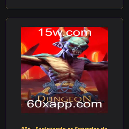
60x - Explorando os Segredos do