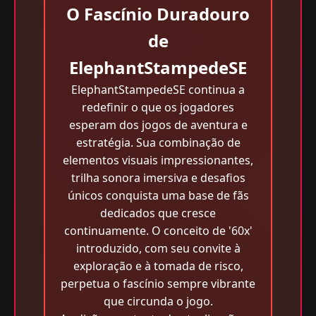
O Fascínio Duradouro
de
ElephantStampedeSE
ElephantStampedeSE continua a
redefinir o que os jogadores
esperam dos jogos de aventura e
estratégia. Sua combinação de
elementos visuais impressionantes,
trilha sonora imersiva e desafios
únicos conquista uma base de fãs
dedicados que cresce
continuamente. O conceito de '60x'
introduzido, com seu convite à
exploração e à tomada de risco,
perpetua o fascínio sempre vibrante
que circunda o jogo.