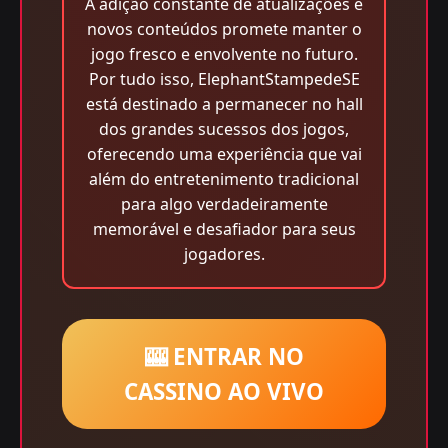
A adição constante de atualizações e
novos conteúdos promete manter o
jogo fresco e envolvente no futuro.
Por tudo isso, ElephantStampedeSE
está destinado a permanecer no hall
dos grandes sucessos dos jogos,
oferecendo uma experiência que vai
além do entretenimento tradicional
para algo verdadeiramente
memorável e desafiador para seus
jogadores.
🎰 ENTRAR NO
CASSINO AO VIVO