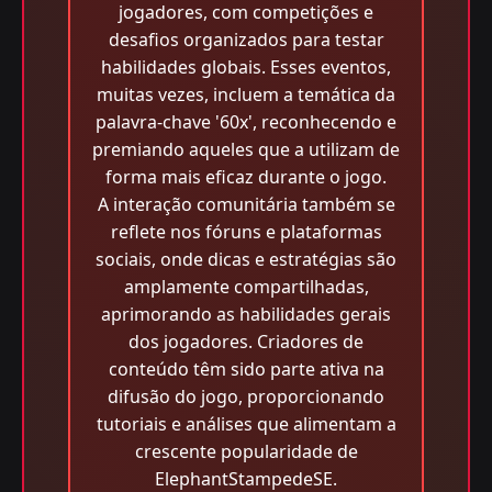
jogadores, com competições e
desafios organizados para testar
habilidades globais. Esses eventos,
muitas vezes, incluem a temática da
palavra-chave '60x', reconhecendo e
premiando aqueles que a utilizam de
forma mais eficaz durante o jogo.
A interação comunitária também se
reflete nos fóruns e plataformas
sociais, onde dicas e estratégias são
amplamente compartilhadas,
aprimorando as habilidades gerais
dos jogadores. Criadores de
conteúdo têm sido parte ativa na
difusão do jogo, proporcionando
tutoriais e análises que alimentam a
crescente popularidade de
ElephantStampedeSE.