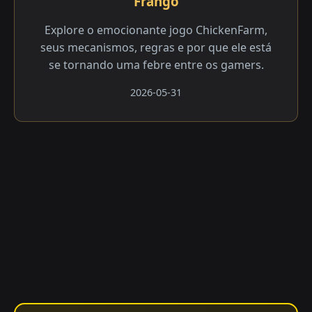
Frango
Explore o emocionante jogo ChickenFarm,
seus mecanismos, regras e por que ele está
se tornando uma febre entre os gamers.
2026-05-31