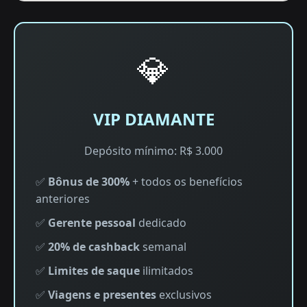
💎
VIP DIAMANTE
Depósito mínimo: R$ 3.000
✅
Bônus de 300%
+ todos os benefícios
anteriores
✅
Gerente pessoal
dedicado
✅
20% de cashback
semanal
✅
Limites de saque
ilimitados
✅
Viagens e presentes
exclusivos