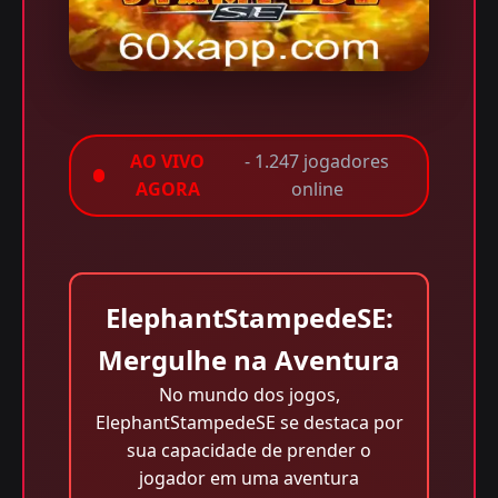
AO VIVO
- 1.247 jogadores
AGORA
online
ElephantStampedeSE:
Mergulhe na Aventura
No mundo dos jogos,
ElephantStampedeSE se destaca por
sua capacidade de prender o
jogador em uma aventura