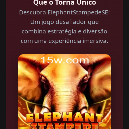
Que o Torna Único
Descubra ElephantStampedeSE:
Um jogo desafiador que
combina estratégia e diversão
com uma experiência imersiva.