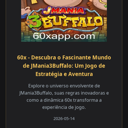
60x - Descubra o Fascinante Mundo
de JMania3Buffalo: Um Jogo de
Estratégia e Aventura
Explore o universo envolvente de
JMania3Buffalo, suas regras inovadoras e
como a dinâmica 60x transforma a
experiência de jogo.
2026-05-14