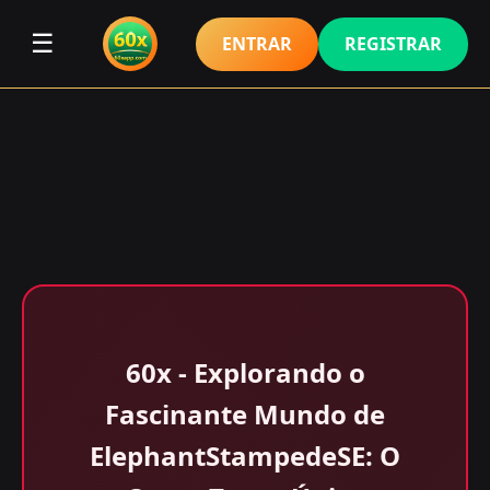
☰
ENTRAR
REGISTRAR
60x - Explorando o
Fascinante Mundo de
ElephantStampedeSE: O