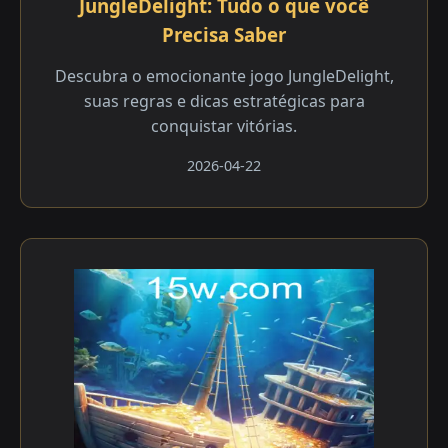
JungleDelight: Tudo o que você
Precisa Saber
Descubra o emocionante jogo JungleDelight,
suas regras e dicas estratégicas para
conquistar vitórias.
2026-04-22